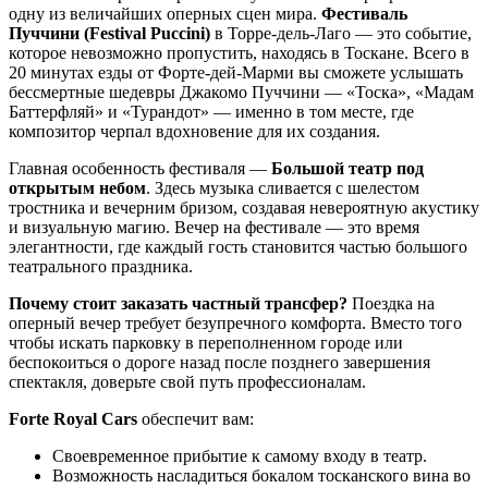
одну из величайших оперных сцен мира.
Фестиваль
Пуччини (Festival Puccini)
в Торре-дель-Лаго — это событие,
которое невозможно пропустить, находясь в Тоскане. Всего в
20 минутах езды от Форте-дей-Марми вы сможете услышать
бессмертные шедевры Джакомо Пуччини — «Тоска», «Мадам
Баттерфляй» и «Турандот» — именно в том месте, где
композитор черпал вдохновение для их создания.
Главная особенность фестиваля —
Большой театр под
открытым небом
. Здесь музыка сливается с шелестом
тростника и вечерним бризом, создавая невероятную акустику
и визуальную магию. Вечер на фестивале — это время
элегантности, где каждый гость становится частью большого
театрального праздника.
Почему стоит заказать частный трансфер?
Поездка на
оперный вечер требует безупречного комфорта. Вместо того
чтобы искать парковку в переполненном городе или
беспокоиться о дороге назад после позднего завершения
спектакля, доверьте свой путь профессионалам.
Forte Royal Cars
обеспечит вам:
Своевременное прибытие к самому входу в театр.
Возможность насладиться бокалом тосканского вина во