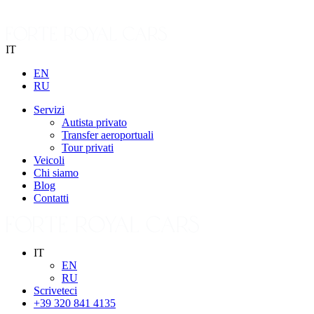
IT
EN
RU
Servizi
Autista privato
Transfer aeroportuali
Tour privati
Veicoli
Chi siamo
Blog
Contatti
IT
EN
RU
Scriveteci
+39 320 841 4135