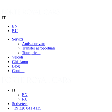
IT
EN
RU
Servizi
Autista privato
Transfer aeroportuali
Tour privati
Veicoli
Chi siamo
Blog
Contatti
IT
EN
RU
Scriveteci
+39 320 841 4135