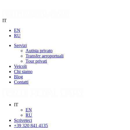
IT
EN
RU
Servizi
Autista privato
Transfer aeroportuali
Tour privati
Veicoli
Chi siamo
Blog
Contatti
IT
EN
RU
Scriveteci
+39 320 841 4135